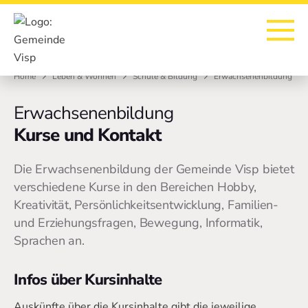
Zur Startseite
Zur Hauptnavigation
Zur Suche
Zum Hauptinhalt
Zum Fussbereich
Home
Leben & Wohnen
Schule & Bildung
Erwachsenenbildung
Erwachsenenbildung
Kurse und Kontakt
Die Erwachsenenbildung der Gemeinde Visp bietet
verschiedene Kurse in den Bereichen Hobby,
Kreativität, Persönlichkeitsentwicklung, Familien-
und Erziehungsfragen, Bewegung, Informatik,
Sprachen an.
Infos über Kursinhalte
Auskünfte über die Kursinhalte gibt die jeweilige