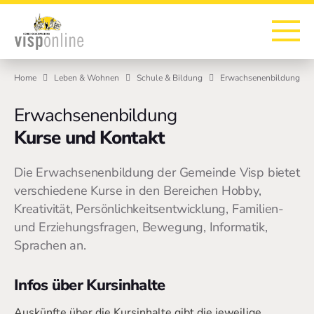
Zur Startseite
Zur Hauptnavigation
Zur Suche
Zum Hauptinhalt
Zum Fussbereich
Home
Leben & Wohnen
Schule & Bildung
Erwachsenenbildung
Erwachsenenbildung
Kurse und Kontakt
Die Erwachsenenbildung der Gemeinde Visp bietet
verschiedene Kurse in den Bereichen Hobby,
Kreativität, Persönlichkeitsentwicklung, Familien-
und Erziehungsfragen, Bewegung, Informatik,
Sprachen an.
Infos über Kursinhalte
Auskünfte über die Kursinhalte gibt die jeweilige