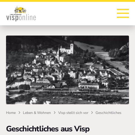
Zur Startseite
Zur Hauptnavigation
Zur Suche
Zum Hauptinhalt
Zum Fussbereich
Home
Leben & Wohnen
Visp stellt sich vor
Geschichtliches
Geschichtliches aus Visp