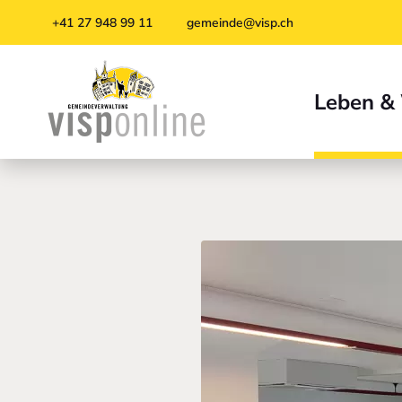
Zur Startseite
Zur Hauptnavigation
Zur Suche
Zum Hauptinhalt
Zum Fussbereich
+41 27 948 99 11
gemeinde@visp.ch
Leben &