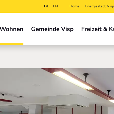
DE
EN
Home
Energiestadt Visp
 Wohnen
Gemeinde Visp
Freizeit & K