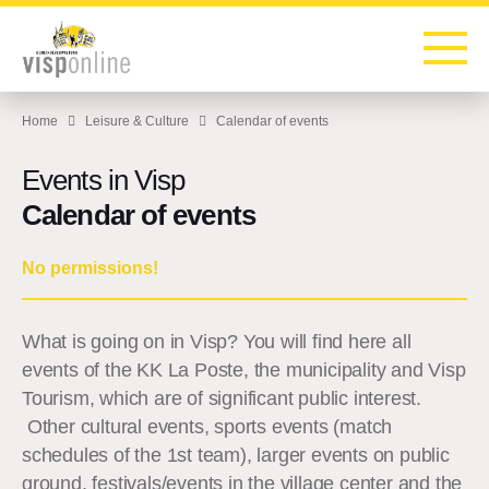
To the homepage
To the main navigation
To search
To the main content
To the footer
Home
Leisure & Culture
Calendar of events
Events in Visp
Calendar of events
No permissions!
What is going on in Visp? You will find here all
events of the KK La Poste, the municipality and Visp
Tourism, which are of significant public interest.
Other cultural events, sports events (match
schedules of the 1st team), larger events on public
ground, festivals/events in the village center and the