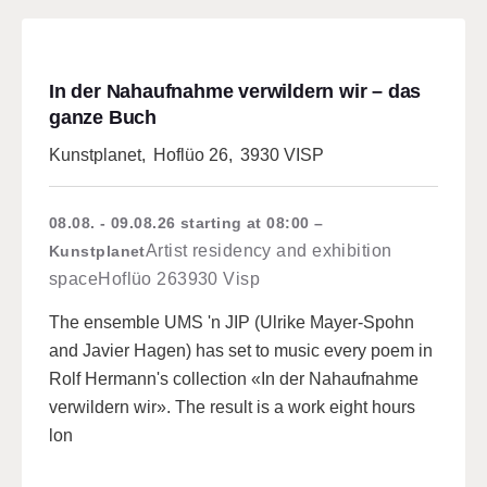
In der Nahaufnahme verwildern wir – das
ganze Buch
Kunstplanet
,
Hoflüo 26
,
3930 VISP
08.08. - 09.08.26
starting at 08:00
Artist residency and exhibition
Kunstplanet
space
Hoflüo 26
3930 Visp
The ensemble UMS 'n JIP (Ulrike Mayer-Spohn
and Javier Hagen) has set to music every poem in
Rolf Hermann's collection «In der Nahaufnahme
verwildern wir». The result is a work eight hours
lon