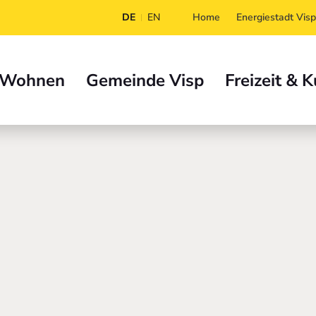
DE
EN
Home
Energiestadt Visp
 Wohnen
Gemeinde Visp
Freizeit & K