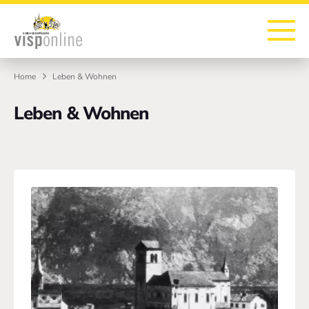
Zur Startseite
Zur Hauptnavigation
Zur Suche
Zum Hauptinhalt
Zum Fussbereich
Home
Leben & Wohnen
Leben & Wohnen