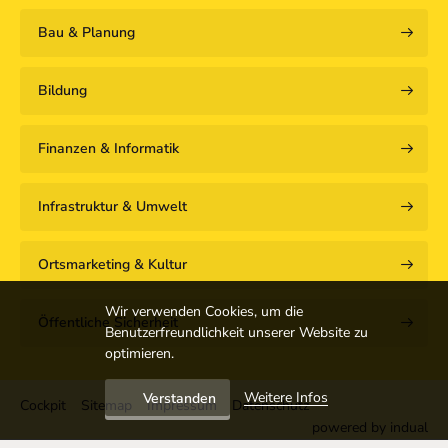
Bau & Planung
Bildung
Finanzen & Informatik
Infrastruktur & Umwelt
Ortsmarketing & Kultur
Wir verwenden Cookies, um die
Öffentliche Sicherheit
Benutzerfreundlichkeit unserer Website zu
optimieren.
Weitere Infos
Verstanden
Cockpit
Sitemap
Impressum
Datenschutz
powered by indual