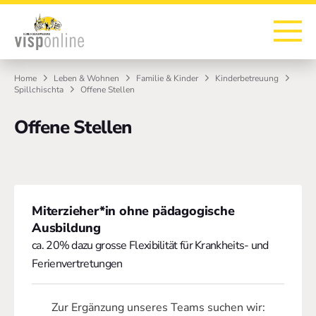
Zur Startseite
Zur Hauptnavigation
Zur Suche
Zum Hauptinhalt
Zum Fussbereich
Home
Leben & Wohnen
Familie & Kinder
Kinderbetreuung
Spillchischta
Offene Stellen
Offene Stellen
Miterzieher*in ohne pädagogische
Ausbildung
ca. 20% dazu grosse Flexibilität für Krankheits- und
Ferienvertretungen
Zur Ergänzung unseres Teams suchen wir: