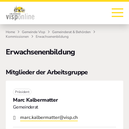
Zur Startseite
Zur Hauptnavigation
Zur Suche
Zum Hauptinhalt
Zum Fussbereich
Home
Gemeinde Visp
Gemeinderat & Behörden
Kommissionen
Erwachsenenbildung
Erwachsenenbildung
Mitglieder der Arbeitsgruppe
Präsident
Marc Kalbermatter
Gemeinderat
marc.kalbermatter@visp.ch