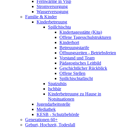
Fernwärme in Visp
Stromversorgung
Wasserversogung
Familie & Kinder
Kinderbetreuung
Spillchischta
Kindertagesstätte (Kita)
Offene Tagesschulstrukturen
Kinderhort
Betreuungstarife
Öffnungszeiten - Betriebsferien
Vorstand und Team
Pädagogisches Leitbild
Geschichtlicher Rückblick
Offene Stellen
Spillchischtafäscht
Spatzuhüs
Ischbär
Kinderbetreuung zu Hause in
Notsituationen
Jugendarbeitsstelle
Mediathek
KESB - Schutzbehörde
Generationen 60+
Geburt, Hochzeit, Todesfall