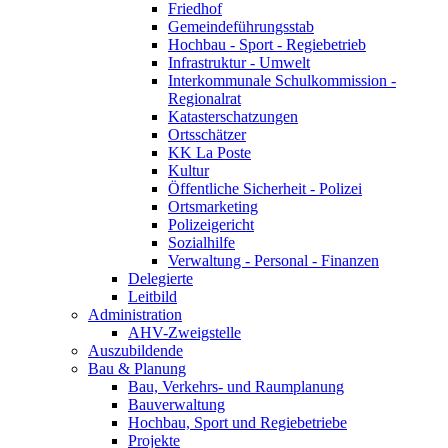
Friedhof
Gemeindeführungsstab
Hochbau - Sport - Regiebetrieb
Infrastruktur - Umwelt
Interkommunale Schulkommission -
Regionalrat
Katasterschatzungen
Ortsschätzer
KK La Poste
Kultur
Öffentliche Sicherheit - Polizei
Ortsmarketing
Polizeigericht
Sozialhilfe
Verwaltung - Personal - Finanzen
Delegierte
Leitbild
Administration
AHV-Zweigstelle
Auszubildende
Bau & Planung
Bau, Verkehrs- und Raumplanung
Bauverwaltung
Hochbau, Sport und Regiebetriebe
Projekte