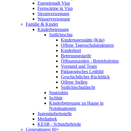
Energiestadt Visp
Fernwärme in Visp
Stromversorgung
Wasserversogung
Familie & Kinder
Kinderbetreuung
Spillchischta
Kindertagesstätte (Kita)
Offene Tagesschulstrukturen
Kinderhort
Betreuungstarife
Öffnungszeiten - Betriebsferien
Vorstand und Team
Pädagogisches Leitbild
Geschichtlicher Rückblick
Offene Stellen
Spillchischtafäscht
Spatzuhüs
Ischbär
Kinderbetreuung zu Hause in
Notsituationen
Jugendarbeitsstelle
Mediathek
KESB - Schutzbehörde
Generationen 60+