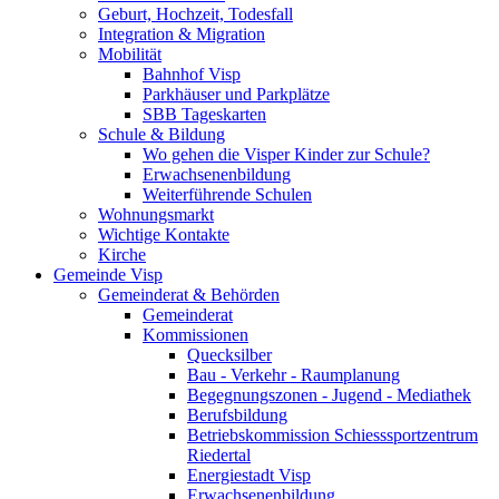
Geburt, Hochzeit, Todesfall
Integration & Migration
Mobilität
Bahnhof Visp
Parkhäuser und Parkplätze
SBB Tageskarten
Schule & Bildung
Wo gehen die Visper Kinder zur Schule?
Erwachsenenbildung
Weiterführende Schulen
Wohnungsmarkt
Wichtige Kontakte
Kirche
Gemeinde Visp
Gemeinderat & Behörden
Gemeinderat
Kommissionen
Quecksilber
Bau - Verkehr - Raumplanung
Begegnungszonen - Jugend - Mediathek
Berufsbildung
Betriebskommission Schiesssportzentrum
Riedertal
Energiestadt Visp
Erwachsenenbildung