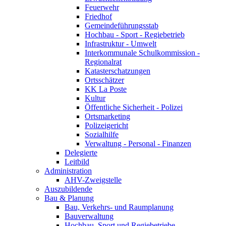
Feuerwehr
Friedhof
Gemeindeführungsstab
Hochbau - Sport - Regiebetrieb
Infrastruktur - Umwelt
Interkommunale Schulkommission -
Regionalrat
Katasterschatzungen
Ortsschätzer
KK La Poste
Kultur
Öffentliche Sicherheit - Polizei
Ortsmarketing
Polizeigericht
Sozialhilfe
Verwaltung - Personal - Finanzen
Delegierte
Leitbild
Administration
AHV-Zweigstelle
Auszubildende
Bau & Planung
Bau, Verkehrs- und Raumplanung
Bauverwaltung
Hochbau, Sport und Regiebetriebe