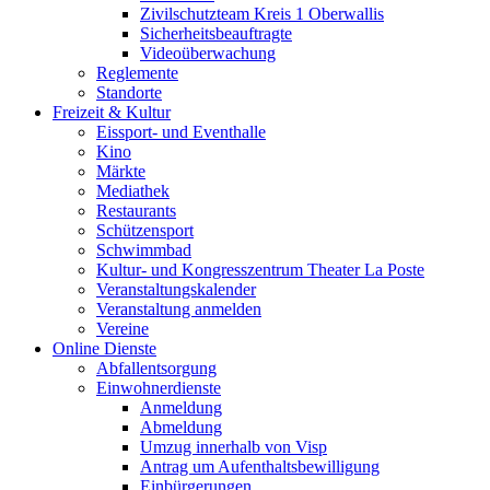
Zivilschutzteam Kreis 1 Oberwallis
Sicherheitsbeauftragte
Videoüberwachung
Reglemente
Standorte
Freizeit & Kultur
Eissport- und Eventhalle
Kino
Märkte
Mediathek
Restaurants
Schützensport
Schwimmbad
Kultur- und Kongresszentrum Theater La Poste
Veranstaltungskalender
Veranstaltung anmelden
Vereine
Online Dienste
Abfallentsorgung
Einwohnerdienste
Anmeldung
Abmeldung
Umzug innerhalb von Visp
Antrag um Aufenthaltsbewilligung
Einbürgerungen