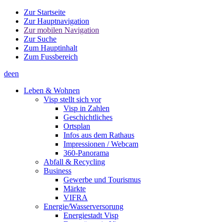
Zur Startseite
Zur Hauptnavigation
Zur mobilen Navigation
Zur Suche
Zum Hauptinhalt
Zum Fussbereich
de
en
Leben & Wohnen
Visp stellt sich vor
Visp in Zahlen
Geschichtliches
Ortsplan
Infos aus dem Rathaus
Impressionen / Webcam
360-Panorama
Abfall & Recycling
Business
Gewerbe und Tourismus
Märkte
VIFRA
Energie/Wasserversorung
Energiestadt Visp