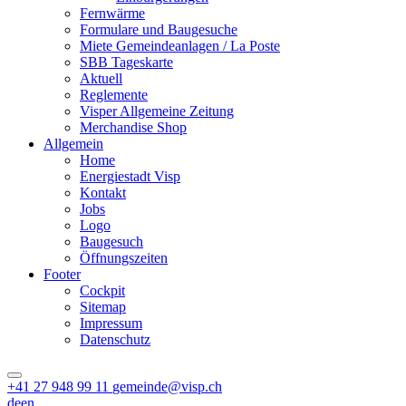
Fernwärme
Formulare und Baugesuche
Miete Gemeindeanlagen / La Poste
SBB Tageskarte
Aktuell
Reglemente
Visper Allgemeine Zeitung
Merchandise Shop
Allgemein
Home
Energiestadt Visp
Kontakt
Jobs
Logo
Baugesuch
Öffnungszeiten
Footer
Cockpit
Sitemap
Impressum
Datenschutz
+41 27 948 99 11
gemeinde@visp.ch
de
en