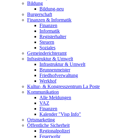
Bildung
Bildung-neu
Burgerschaft
Finanzen & Informatik
Finanzen
Informatik
Registerhalter
Steuern
Soziales
Gemeinderichteramt
Infrastruktur & Umwelt
Infrastruktur & Umwelt
Brunnenmeister
Friedhofverwaltung
Werkhof
Kultur- & Kongresszentrum La Poste
Kommunikation
Alle Meldungen
VAZ
Finanzen
Kalender "Visp Info"
Ortsmarketing
Öffentliche Sicherheit
Regionalpolizei
Feuerwehr