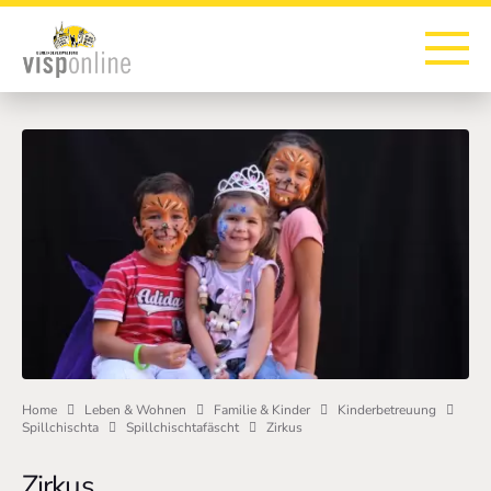
Zur Startseite
Zur Hauptnavigation
Zur Suche
Zum Hauptinhalt
Zum Fussbereich
Home
Leben & Wohnen
Familie & Kinder
Kinderbetreuung
Spillchischta
Spillchischtafäscht
Zirkus
Zirkus