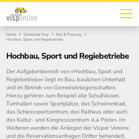
Zur Startseite
Zur Hauptnavigation
Zur Suche
Zum Hauptinhalt
Zum Fussbereich
Home
Gemeinde Visp
Bau & Planung
Hochbau, Sport und Regiebetriebe
Hochbau, Sport und Regiebetriebe
Der Aufgabenbereich von «Hochbau, Sport und
Regiebetriebe» liegt im Bau, baulichen Unterhalt
und im Betrieb von Gemeindeliegenschaften.
Hierzu gehören zum Beispiel alle Schulhäuser,
Turnhallen sowie Sportplätze, das Schwimmbad,
das Schiesssportzentrum, das Rathaus oder auch
das Kultur- und Kongresszentrum «La Poste». Im
Weiteren werden die Anliegen der Visper Vereine
und die Reservationsanfragen Dritter behandelt.