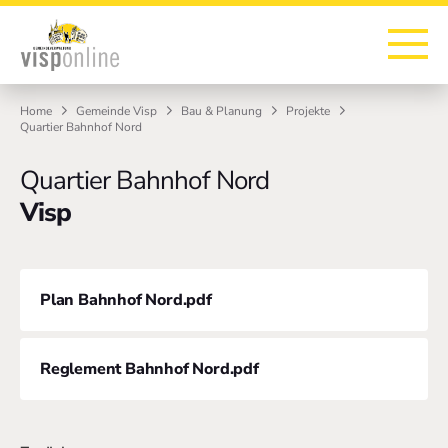
Zur Startseite
Zur Hauptnavigation
Zur Suche
Zum Hauptinhalt
Zum Fussbereich
Home
Gemeinde Visp
Bau & Planung
Projekte
Quartier Bahnhof Nord
Quartier Bahnhof Nord
Visp
Plan Bahnhof Nord.pdf
Reglement Bahnhof Nord.pdf