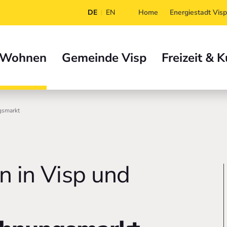
DE
EN
Home
Energiestadt Visp
 Wohnen
Gemeinde Visp
Freizeit & K
smarkt
 in Visp und