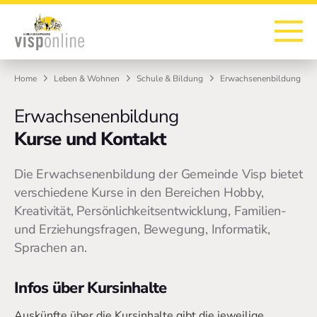
Zur Startseite
Zur Hauptnavigation
Zur Suche
Zum Hauptinhalt
Zum Fussbereich
Home
Leben & Wohnen
Schule & Bildung
Erwachsenenbildung
Erwachsenenbildung
Kurse und Kontakt
Die Erwachsenenbildung der Gemeinde Visp bietet
verschiedene Kurse in den Bereichen Hobby,
Kreativität, Persönlichkeitsentwicklung, Familien-
und Erziehungsfragen, Bewegung, Informatik,
Sprachen an.
Infos über Kursinhalte
Auskünfte über die Kursinhalte gibt die jeweilige